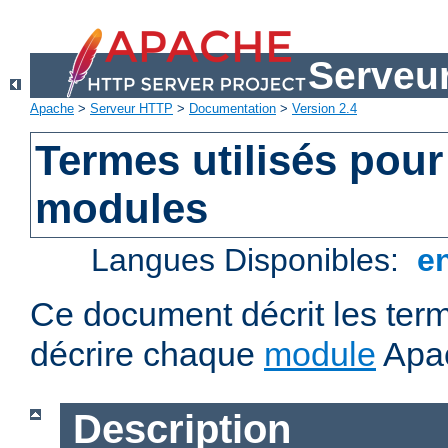
Serveu
Apache
>
Serveur HTTP
>
Documentation
>
Version 2.4
Termes utilisés pour
modules
Langues Disponibles:
e
Ce document décrit les term
décrire chaque
module
Apa
Description