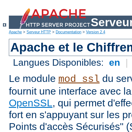
Serveu
Apache
>
Serveur HTTP
>
Documentation
>
Version 2.4
Apache et le Chiffr
Langues Disponibles:
en
|
Le module
du ser
mod_ssl
fournit une interface avec l
OpenSSL
, qui permet d'eff
fort en s'appuyant sur les 
Points d'accès Sécurisés" 