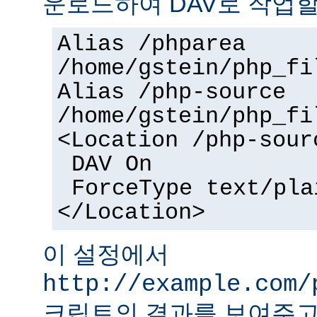
운로드하여 DAV로 작업할
Alias /phparea
/home/gstein/php_fi
Alias /php-source
/home/gstein/php_fi
<Location /php-sour
DAV On
ForceType text/pla
</Location>
이 설정에서
http://example.com/
크립트의 결과를 보여주고