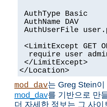
AuthType Basic
AuthName DAV
AuthUserFile user.
<LimitExcept GET O
require user admi
</LimitExcept>
</Location>
는 Greg Stein
mod_dav
mod_dav
를 기반으로 만들
더 자세한 정보는 그 사이