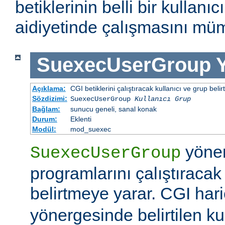
betiklerinin belli bir kullanı
aidiyetinde çalışmasını müm
SuexecUserGroup
Açıklama:
CGI betiklerini çalıştıracak kullanıcı ve grup belirtil
Sözdizimi:
SuexecUserGroup
Kullanıcı Grup
Bağlam:
sunucu geneli, sanal konak
Durum:
Eklenti
Modül:
mod_suexec
yöner
SuexecUserGroup
programlarını çalıştıracak
belirtmeye yarar. CGI hari
yönergesinde belirtilen ku