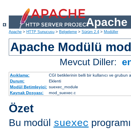
Apache 
Apache
>
HTTP Sunucusu
>
Belgeleme
>
Sürüm 2.4
>
Modüller
Apache Modülü mod
Mevcut Diller:
e
Açıklama:
CGI betiklerinin belli bir kullanıcı ve grubun
Durum:
Eklenti
Modül Betimleyici:
suexec_module
Kaynak Dosyası:
mod_suexec.c
Özet
Bu modül
programı 
suexec