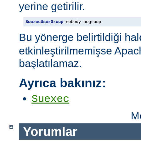
yerine getirilir.
SuexecUserGroup
 nobody nogroup
Bu yönerge belirtildiği ha
etkinleştirilmemişse Apac
başlatılamaz.
Ayrıca bakınız:
Suexec
Me
Yorumlar