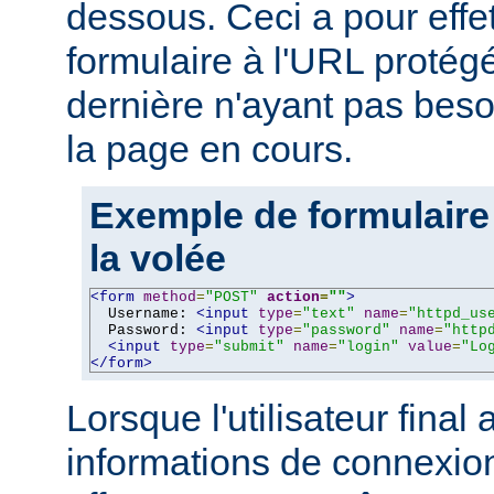
dessous. Ceci a pour effe
formulaire à l'URL protégé
dernière n'ayant pas beso
la page en cours.
Exemple de formulaire
la volée
<form
method
=
"POST"
action
=
""
>
  Username: 
<input
type
=
"text"
name
=
"httpd_us
  Password: 
<input
type
=
"password"
name
=
"http
<input
type
=
"submit"
name
=
"login"
value
=
"Lo
</form>
Lorsque l'utilisateur final 
informations de connexion