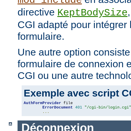
mod_include
directive
KeptBodySize
CGI adapté pour intégrer 
formulaire.
Une autre option consiste
formulaire de connexion en
CGI ou une autre technol
Exemple avec script C
AuthFormProvider
 file

ErrorDocument
401
"/cgi-bin/login.cgi
...
Déconnexion