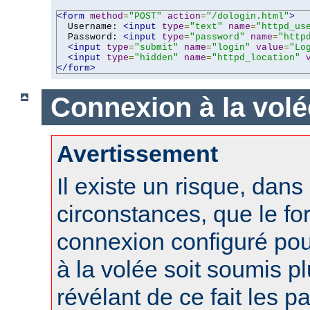
<form
method
=
"POST"
action
=
"/dologin.html"
>
  Username: 
<input
type
=
"text"
name
=
"httpd_us
  Password: 
<input
type
=
"password"
name
=
"http
<input
type
=
"submit"
name
=
"login"
value
=
"Lo
<input
type
=
"hidden"
name
=
"httpd_location"
</form>
Connexion à la volé
Avertissement
Il existe un risque, dans
circonstances, que le fo
connexion configuré po
à la volée soit soumis pl
révélant de ce fait les 