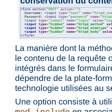
conservation du cont
<form
method
=
"POST"
action
=
""
>
  Username: 
<input
type
=
"text"
name
=
"httpd_us
  Password: 
<input
type
=
"password"
name
=
"http
<input
type
=
"submit"
name
=
"login"
value
=
"Lo
<input
type
=
"hidden"
name
=
"httpd_method"
va
<input
type
=
"hidden"
name
=
"httpd_mimetype"
<input
type
=
"hidden"
name
=
"httpd_body"
valu
</form>
La manière dont la métho
le contenu de la requête o
intégrés dans le formulai
dépendre de la plate-form
technologie utilisées au s
Une option consiste à util
en associa