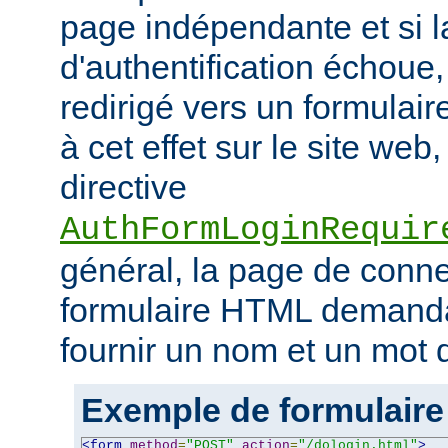
page indépendante et si la
d'authentification échoue, l
redirigé vers un formulai
à cet effet sur le site web,
directive
AuthFormLoginRequir
général, la page de conn
formulaire HTML demandant
fournir un nom et un mot 
Exemple de formulaire
<form
method
=
"POST"
action
=
"/dologin.html"
>