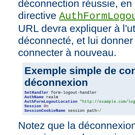
déconnection réussie, en 
directive
AuthFormLogo
URL devra expliquer à l'uti
déconnecté, et lui donner 
connecter à nouveau.
Exemple simple de conf
déconnexion
SetHandler
AuthName
AuthFormLogoutLocation
"http://example.com/lo
Session
On
SessionCookieName
 session path
=/
Notez que la déconnexion 