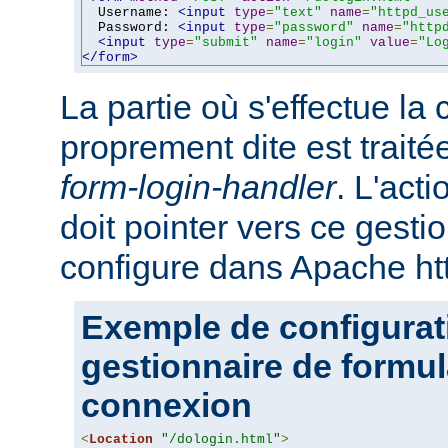
  Username: 
<input
type
=
"text"
name
=
"httpd_us
  Password: 
<input
type
=
"password"
name
=
"http
<input
type
=
"submit"
name
=
"login"
value
=
"Lo
</form>
La partie où s'effectue la
proprement dite est traité
form-login-handler
. L'act
doit pointer vers ce gesti
configure dans Apache ht
Exemple de configurat
gestionnaire de formul
connexion
<
Location
"/dologin.html"
>