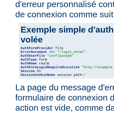
d'erreur personnalisé con
de connexion comme suit 
Exemple simple d'authe
volée
AuthFormProvider
ErrorDocument
401
"/login.shtml"
AuthUserFile
"conf/passwd"
AuthType
AuthName
AuthFormLoginRequiredLocation
"http://example
Session
On
SessionCookieName
 session path
=/
La page du message d'erre
formulaire de connexion d
action est vide, comme da