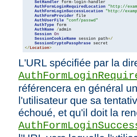
SetHandler
 form-login-handler

AuthFormLoginRequiredLocation
"http://exa
AuthFormLoginSuccessLocation
"http://exam
AuthFormProvider
 file

AuthUserFile
"conf/passwd"
AuthType
 form

AuthName
/
admin

Session
On
SessionCookieName
 session path
=/
SessionCryptoPassphrase
</
Location
>
L'URL spécifiée par la dir
AuthFormLoginRequir
référencera en général u
l'utilisateur que sa tenta
échoué, et qu'il doit la re
AuthFormLoginSucces