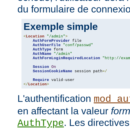
du formulaire de connexio
Exemple simple
<
Location
"/admin"
>
AuthFormProvider
 file

AuthUserFile
"conf/passwd"
AuthType
 form

AuthName
"/admin"
AuthFormLoginRequiredLocation
"http://exa
Session
On
SessionCookieName
 session path
=/
Require
</
Location
>
L'authentification
mod_au
en affectant la valeur
for
. Les directives
AuthType