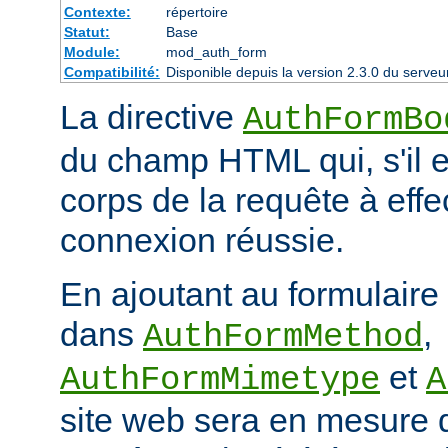
Contexte:
répertoire
Statut:
Base
Module:
mod_auth_form
Compatibilité:
Disponible depuis la version 2.3.0 du serv
La directive
AuthFormBo
du champ HTML qui, s'il e
corps de la requête à eff
connexion réussie.
En ajoutant au formulaire
dans
,
AuthFormMethod
et
AuthFormMimetype
A
site web sera en mesure 