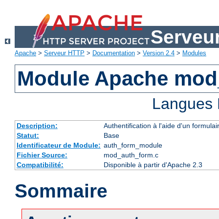
Serveu
Apache
>
Serveur HTTP
>
Documentation
>
Version 2.4
>
Modules
Module Apache mod
Langues 
Description:
Authentification à l'aide d'un formulai
Statut:
Base
Identificateur de Module:
auth_form_module
Fichier Source:
mod_auth_form.c
Compatibilité:
Disponible à partir d'Apache 2.3
Sommaire