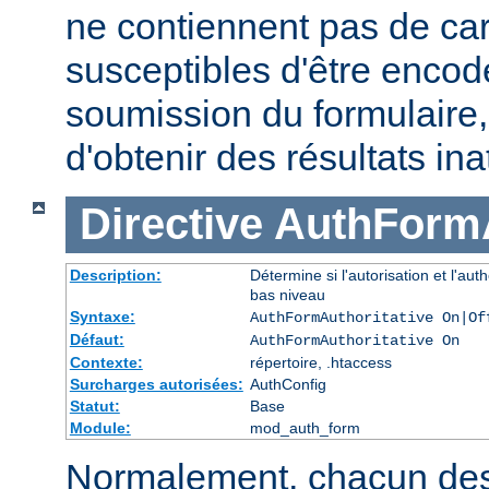
ne contiennent pas de ca
susceptibles d'être encod
soumission du formulaire
d'obtenir des résultats in
Directive
AuthFormA
Description:
Détermine si l'autorisation et l'au
bas niveau
Syntaxe:
AuthFormAuthoritative On|Of
Défaut:
AuthFormAuthoritative On
Contexte:
répertoire, .htaccess
Surcharges autorisées:
AuthConfig
Statut:
Base
Module:
mod_auth_form
Normalement, chacun de