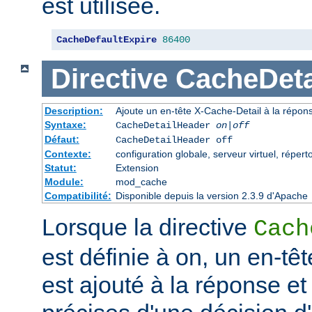
est utilisée.
CacheDefaultExpire
86400
Directive
CacheDeta
Description:
Ajoute un en-tête X-Cache-Detail à la répon
Syntaxe:
CacheDetailHeader
on|off
Défaut:
CacheDetailHeader off
Contexte:
configuration globale, serveur virtuel, répert
Statut:
Extension
Module:
mod_cache
Compatibilité:
Disponible depuis la version 2.3.9 d'Apache
Lorsque la directive
Cach
est définie à on, un en-tê
est ajouté à la réponse et