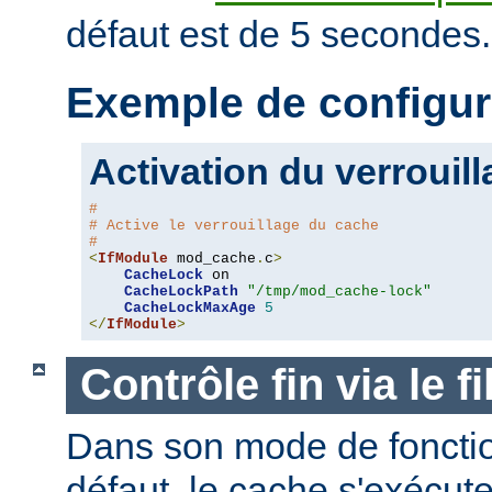
défaut est de 5 secondes.
Exemple de configur
Activation du verrouil
#
# Active le verrouillage du cache
#
<
IfModule
 mod_cache
.
c
>
CacheLock
 on

CacheLockPath
"/tmp/mod_cache-lock"
CacheLockMaxAge
5
</
IfModule
>
Contrôle fin via le 
Dans son mode de foncti
défaut, le cache s'exécut