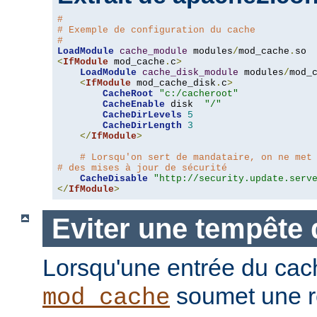
#
# Exemple de configuration du cache
#
LoadModule
cache_module
 modules
/
mod_cache
.
<
IfModule
 mod_cache
.
c
>
LoadModule
cache_disk_module
 modules
/
mod_
<
IfModule
 mod_cache_disk
.
c
>
CacheRoot
"c:/cacheroot"
CacheEnable
 disk  
"/"
CacheDirLevels
5
CacheDirLength
3
</
IfModule
>
# Lorsqu'on sert de mandataire, on ne met
# des mises à jour de sécurité
CacheDisable
"http://security.update.serv
</
IfModule
>
Eviter une tempête 
Lorsqu'une entrée du cac
soumet une r
mod_cache