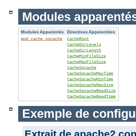
Modules apparentés 
Modules Apparentés
Directives Apparentées
mod_cache_socache
CacheRoot
CacheDirLevels
CacheDirLength
CacheMinFileSize
CacheMaxFileSize
CacheSocache
CacheSocacheMaxTime
CacheSocacheMinTime
CacheSocacheMaxSize
CacheSocacheReadSize
CacheSocacheReadTime
Exemple de configu
Extrait de apache2.con