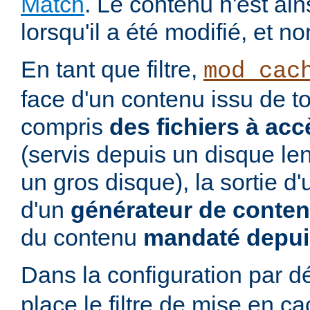
Match
. Le contenu n'est ai
lorsqu'il a été modifié, et no
En tant que filtre,
mod_cac
face d'un contenu issu de to
compris
des fichiers à acc
(servis depuis un disque le
un gros disque), la sortie d
d'un
générateur de conte
du contenu
mandaté depui
Dans la configuration par d
place le filtre de mise en c