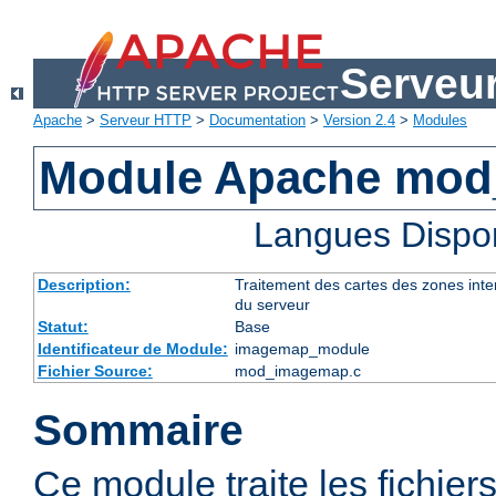
Serveu
Apache
>
Serveur HTTP
>
Documentation
>
Version 2.4
>
Modules
Module Apache mo
Langues Dispo
Description:
Traitement des cartes des zones int
du serveur
Statut:
Base
Identificateur de Module:
imagemap_module
Fichier Source:
mod_imagemap.c
Sommaire
Ce module traite les fichier