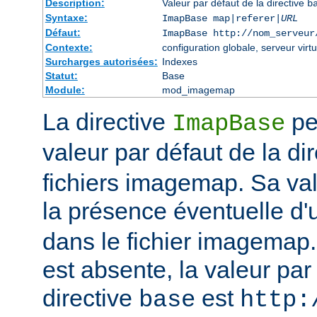
Description:
Valeur par défaut de la directive
b
Syntaxe:
ImapBase map|referer|
URL
Défaut:
ImapBase http://nom_serveur
Contexte:
configuration globale, serveur virtu
Surcharges autorisées:
Indexes
Statut:
Base
Module:
mod_imagemap
La directive
per
ImapBase
valeur par défaut de la di
fichiers imagemap. Sa val
la présence éventuelle d'
dans le fichier imagemap. 
est absente, la valeur par
directive
est
base
http: