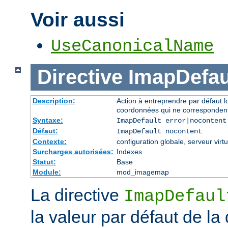
Voir aussi
UseCanonicalName
Directive
ImapDefau
Description:
Action à entreprendre par défaut 
coordonnées qui ne correspondent
Syntaxe:
ImapDefault error|nocontent
Défaut:
ImapDefault nocontent
Contexte:
configuration globale, serveur virtu
Surcharges autorisées:
Indexes
Statut:
Base
Module:
mod_imagemap
La directive
ImapDefaul
la valeur par défaut de la