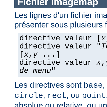
Fichier imagemap
Les lignes d'un fichier 
présenter sous plusieurs 
directive valeur [
x
directive valeur "
T
[
x
,
y
...]
directive valeur
x
,
de menu
"
Les directives sont
,
base
,
, ou
circle
rect
point
absolue ou relative, ou u