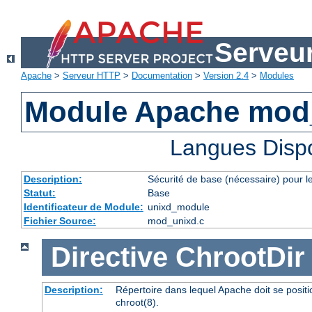
Serveu
Apache
>
Serveur HTTP
>
Documentation
>
Version 2.4
>
Modules
Module Apache mod
Langues Disp
Description:
Sécurité de base (nécessaire) pour le
Statut:
Base
Identificateur de Module:
unixd_module
Fichier Source:
mod_unixd.c
Directive
ChrootDir
Description:
Répertoire dans lequel Apache doit se posit
chroot(8).