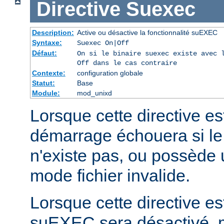
Directive
Suexec
Description:
Active ou désactive la fonctionnalité suEXEC
Syntaxe:
Suexec On|Off
Défaut:
On si le binaire suexec existe avec 
Off dans le cas contraire
Contexte:
configuration globale
Statut:
Base
Module:
mod_unixd
Lorsque cette directive est
démarrage échouera si le
n'existe pas, ou possède 
mode fichier invalide.
Lorsque cette directive est
suEXEC sera désactivé, m