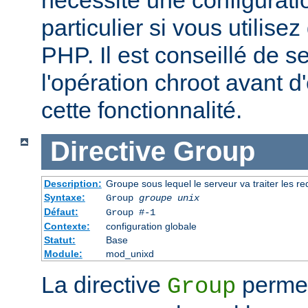
particulier si vous utilise
PHP. Il est conseillé de se
l'opération chroot avant d'
cette fonctionnalité.
Directive
Group
Description:
Groupe sous lequel le serveur va traiter les r
Syntaxe:
Group
groupe unix
Défaut:
Group #-1
Contexte:
configuration globale
Statut:
Base
Module:
mod_unixd
La directive
permet 
Group