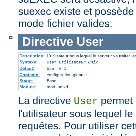
suexec existe et possède 
mode fichier valides.
Directive
User
Description:
L'utilisateur sous lequel le serveur va traiter l
Syntaxe:
User
utilisateur unix
Défaut:
User #-1
Contexte:
configuration globale
Statut:
Base
Module:
mod_unixd
La directive
permet d
User
l'utilisateur sous lequel le
requêtes. Pour utiliser cett