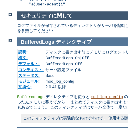
"%{User-agent}i"
セキュリティに関して
ログファイルが保存されているディレクトリがサーバを起動し
を参照してください。
BufferedLogs
ディレクティブ
説明:
ディスクに書き出す前にメモリにログエント
構文:
BufferedLogs On|Off
デフォルト:
BufferedLogs Off
コンテキスト:
サーバ設定ファイル
ステータス:
Base
モジュール:
mod_log_config
互換性:
2.0.41 以降
ディレクティブを使うと
の
BufferedLogs
mod_log_config
ったんメモリに蓄えてから、 まとめてディスクに書き出すよ
もあるでしょう。 このディレクティブはサーバ全体で一度だ
このディレクティブは実験的なものですので、 使用する