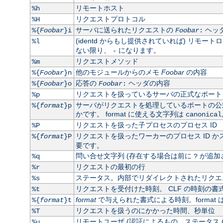
リモートホスト
%h
リクエストプロトコル
%H
サーバに送られたリクエストの
ヘッ
%{
Foobar
}i
Foobar
:
(identd からもし提供されていれば) リモート
%l
ない限り、
になります。
-
リクエストメソッド
%m
他のモジュールからのメモ
Foobar
の内容
%{
Foobar
}n
応答の
ヘッダの内容
%{
Foobar
}o
Foobar
:
リクエストを扱っているサーバの正式なポート
%p
サーバがリクエストを処理しているポートの
%{
format
}p
かです。 format に使える文字列は
canonical
リクエストを扱った子プロセスのプロセス ID
%P
リクエストを扱ったワーカーのプロセス ID かス
%{
format
}P
要です。
問い合せ文字列 (存在する場合は前に
が追加
%q
?
リクエストの最初の行
%r
ステータス。内部でリダイレクトされたリクエス
%s
リクエストを受付けた時刻。 CLF の時刻の書式
%t
format
で与えられた書式による時刻。format 
%{
format
}t
リクエストを扱うのにかかった時間、秒単位
%T
リモートユーザ (認証によるもの。ステータス 
%u