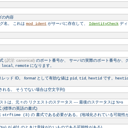
ダの内容
ログ名。 これは
がサーバに存在して、
ディ
mod_ident
IdentityCheck
公式
(
訳注:
canonical)
のポート番号か、 サーバの実際のポート番号か、
,
,
になります。
local
remote
レッド ID。
format
として有効な値は
,
,
です。
pid
tid
hextid
hexti
される。 そうでない場合は空文字列)
トは、元々の リクエストのステータス --- 最後のステータスは
%>s
 (標準の英語の書式)
は
の 書式である必要がある。(地域化されている可能性が
strftime (3)
(
) が 401 のときは意味がないものである可能性がある)
%s