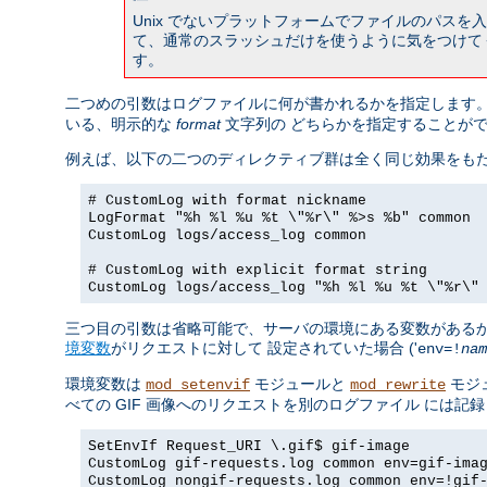
Unix でないプラットフォームでファイルのパス
て、通常のスラッシュだけを使うように気をつけて
す。
二つめの引数はログファイルに何が書かれるかを指定します。
いる、明示的な
format
文字列の どちらかを指定することが
例えば、以下の二つのディレクティブ群は全く同じ効果をもた
# CustomLog with format nickname
LogFormat "%h %l %u %t \"%r\" %>s %b" common
CustomLog logs/access_log common
# CustomLog with explicit format string
CustomLog logs/access_log "%h %l %u %t \"%r\"
三つ目の引数は省略可能で、サーバの環境にある変数があるか
境変数
がリクエストに対して 設定されていた場合 ('
env=!
nam
環境変数は
モジュールと
モジ
mod_setenvif
mod_rewrite
べての GIF 画像へのリクエストを別のログファイル には
SetEnvIf Request_URI \.gif$ gif-image
CustomLog gif-requests.log common env=gif-ima
CustomLog nongif-requests.log common env=!gif