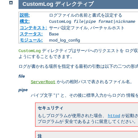
CustomLog
ディレクティブ
説明:
ログファイルの名前と書式を設定する
構文:
CustomLog
file
|
pipe
format
|
nickname
[
コンテキスト:
サーバ設定ファイル, バーチャルホスト
ステータス:
Base
モジュール:
mod_log_config
ディレクティブはサーバへのリクエストを ログ
CustomLog
ようにすることもできます。
ログが書かれる場所を指定する最初の引数は以下の二つの形式
file
からの相対パスで表されるファイル名。
ServerRoot
pipe
パイプ文字 "
" と、その後に標準入力からログの 情
|
セキュリティ
もしプログラムが使用された場合、
が起動さ
httpd
プログラムが 安全であるように留意してください。
注