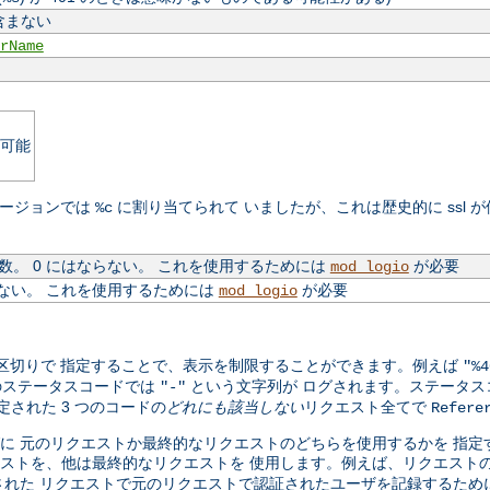
含まない
rName
可能
のバージョンでは
に割り当てられて いましたが、これは歴史的に ssl 
%c
。 0 にはならない。 これを使用するためには
が必要
mod_logio
ない。 これを使用するためには
が必要
mod_logio
カンマ区切りで 指定することで、表示を制限することができます。例えば
"%4
のステータスコードでは
という文字列が ログされます。ステータスコ
"-"
定された 3 つのコードの
どれにも該当しない
リクエスト全てで
Refere
トのログに 元のリクエストか最終的なリクエストのどちらを使用するかを 
ストを、他は最終的なリクエストを 使用します。例えば、リクエスト
れた リクエストで元のリクエストで認証されたユーザを記録するため