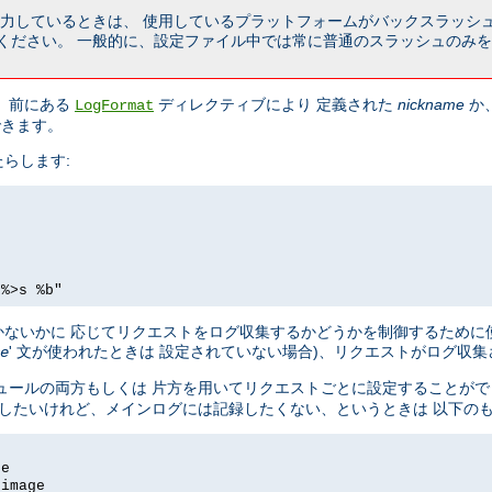
を入力しているときは、 使用しているプラットフォームがバックスラッシ
ください。 一般的に、設定ファイル中では常に普通のスラッシュのみを
 前にある
ディレクティブにより 定義された
nickname
か
LogFormat
できます。
らします:
 %>s %b"
ないかに 応じてリクエストをログ収集するかどうかを制御するために
' 文が使われたときは 設定されていない場合)、リクエストがログ収
e
ュールの両方もしくは 片方を用いてリクエストごとに設定することがで
記録したいけれど、メインログには記録したくない、というときは 以下の
ge
-image