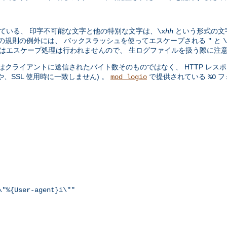
ている、 印字不可能な文字と他の特別な文字は、
という形式の文
\x
hh
。この規則の例外には、 バックスラッシュを使ってエスケープされる
と
"
\
ョンではエスケープ処理は行われませんので、 生ログファイルを扱う際に注
クライアントに送信されたバイト数そのものではなく、 HTTP レスポ
SSL 使用時に一致しません) 。
で提供されている
フ
mod_logio
%O
\"%{User-agent}i\""