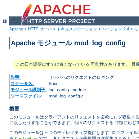
Apache
>
HTTP サーバ
>
ドキュメンテーション
>
バージョン 2.4
>
モ
Apache モジュール mod_log_config
この日本語訳はすでに古くなっている 可能性があります。 最
説明:
サーバへのリクエストのロギング
ステータス:
Base
モジュール識別子:
log_config_module
ソースファイル:
mod_log_config.c
概要
このモジュールはクライアントのリクエストを柔軟にログ収集する
に渡したりすることができます。個々のリクエストを 特徴に応じ
このモジュールは三つのディレクティブ提供します: ログファイ
る
です。 各リクエストが複数回ログ収集されるよう
CustomLog