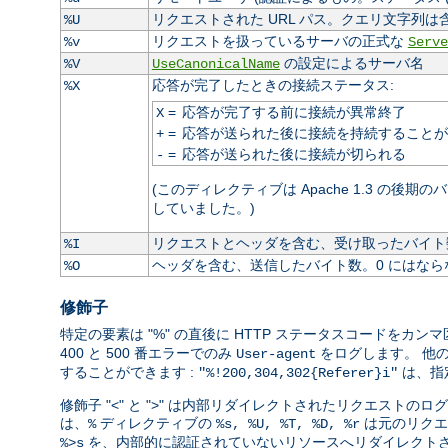
リクエストされた URL パス。クエリ文字列は
%U
リクエストを扱っているサーバの正式な
%v
Serve
の設定によるサーバ名
%V
UseCanonicalName
応答が完了したときの接続ステータス:
%X
=
応答が完了する前に接続が異常終了
X
=
応答が送られた後に接続を持続することが
+
=
応答が送られた後に接続が切られる
-
(このディレクティブは Apache 1.3 の後期
していました。)
リクエストとヘッダを含む、受け取ったバイト数
%I
ヘッダを含む、送信したバイト数。0 にはなら
%O
修飾子
特定の要素は "%" の直後に HTTP ステータスコードを
400 と 500 番エラーでのみ
をログします。 他
User-agent
することができます :
は、指
"%!200,304,302{Referer}i"
修飾子 "<" と ">" は内部リダイレクトされたリクエス
は、
ディレクティブの
は元のリクエ
%
%s, %U, %T, %D, %r
を、内部的に認証されていないリソースへリダイレクトさ
%>s