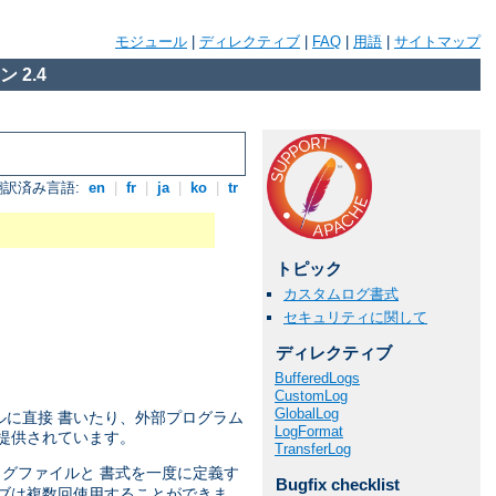
モジュール
|
ディレクティブ
|
FAQ
|
用語
|
サイトマップ
 2.4
翻訳済み言語:
en
|
fr
|
ja
|
ko
|
tr
トピック
カスタムログ書式
セキュリティに関して
ディレクティブ
BufferedLogs
CustomLog
GlobalLog
ルに直接 書いたり、外部プログラム
LogFormat
提供されています。
TransferLog
 ログファイルと 書式を一度に定義す
Bugfix checklist
ブは複数回使用することができま