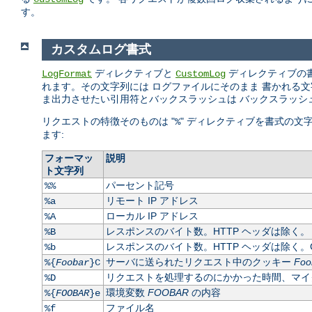
す。
カスタムログ書式
ディレクティブと
ディレクティブの
LogFormat
CustomLog
れます。その文字列には ログファイルにそのまま 書かれる文字列や
ま出力させたい引用符とバックスラッシュは バックスラッシ
リクエストの特徴そのものは "
" ディレクティブを書式の文
%
ます:
フォーマッ
説明
ト文字列
パーセント記号
%%
リモート IP アドレス
%a
ローカル IP アドレス
%A
レスポンスのバイト数。HTTP ヘッダは除く。
%B
レスポンスのバイト数。HTTP ヘッダは除く。C
%b
サーバに送られたリクエスト中のクッキー
Foo
%{
Foobar
}C
リクエストを処理するのにかかった時間、マイ
%D
環境変数
FOOBAR
の内容
%{
FOOBAR
}e
ファイル名
%f