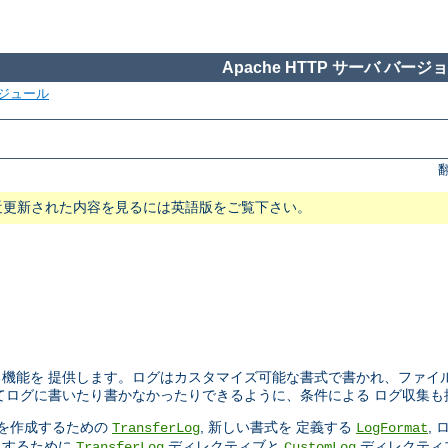
Apache HTTP サーバ バージョン
ジュール
近更新された内容を見るには英語版をご覧下さい。
機能を 提供します。ログはカスタマイズ可能な書式で書かれ、ファイ
てログに書いたり書かなかったりできるように、条件による ログ収集も
ルを作成するための
, 新しい書式を 定義する
,
TransferLog
LogFormat
にするために
ディレクティブと
ディレクティ
TransferLog
CustomLog