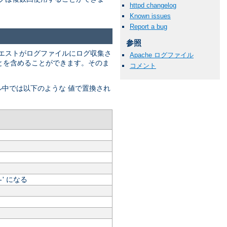
httpd changelog
Known issues
Report a bug
参照
エストがログファイルにログ収集さ
Apache ログファイル
" とを含めることができます。そのま
コメント
ル中では以下のような 値で置換され
' になる
-