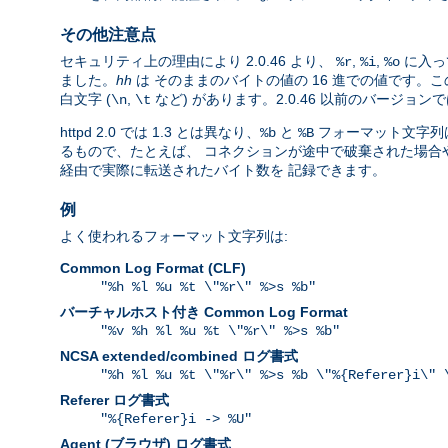
その他注意点
セキュリティ上の理由により 2.0.46 より、
,
,
に入っ
%r
%i
%o
ました。
hh
は そのままのバイトの値の 16 進での値です
白文字 (
,
など) があります。2.0.46 以前のバージ
\n
\t
httpd 2.0 では 1.3 とは異なり、
と
フォーマット文字列は
%b
%B
るもので、たとえば、 コネクションが途中で破棄された場合や、
経由で実際に転送されたバイト数を 記録できます。
例
よく使われるフォーマット文字列は:
Common Log Format (CLF)
"%h %l %u %t \"%r\" %>s %b"
バーチャルホスト付き Common Log Format
"%v %h %l %u %t \"%r\" %>s %b"
NCSA extended/combined ログ書式
"%h %l %u %t \"%r\" %>s %b \"%{Referer}i\" 
Referer ログ書式
"%{Referer}i -> %U"
Agent (ブラウザ) ログ書式