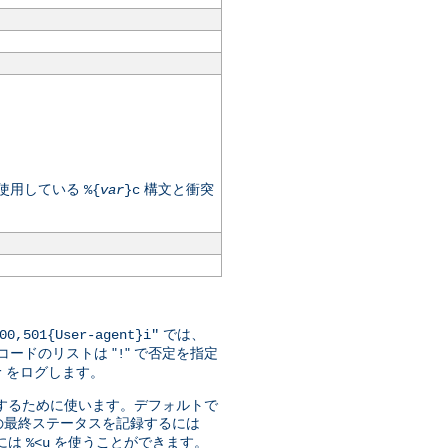
が使用している
構文と衝突
%{
var
}c
では、
00,501{User-agent}i"
ードのリストは "
" で否定を指定
!
をログします。
r
指定するために使います。デフォルトで
の最終ステータスを記録するには
には
を使うことができます。
%<u